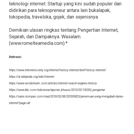
teknologi internet. Startup yang kini sudah populer dan
didirikan para teknopreneur antara lain bukalapak,
tokopedia, traveloka, gojek, dan sejenisnya.
Demikian ulasan ringkas tentang Pengertian Internet,
Sejarah, dan Dampaknya. Wasalam.
(www.romelteamedia.com).*
Referensi:
https://www.internetsociety.org/internet/history-internet/brief-history-internet/
https://id.wikipedia.org/wiki/Internet
https://www.wordstream.com/articles/internet-search-engines-history
https://www.bbc.com/indonesia/laporan_khusus/2010/03/100302_pengantar
https://sains.kompas.com/read/2018/02/08/203300823/penemuan-yang-mengubah-dunia--
internet?page=all