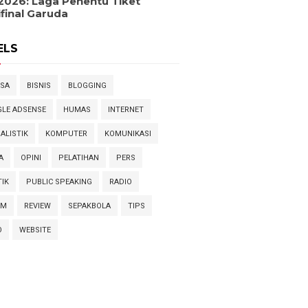
2026: Laga Penentu Tiket
final Garuda
ELS
SA
BISNIS
BLOGGING
LE ADSENSE
HUMAS
INTERNET
ALISTIK
KOMPUTER
KOMUNIKASI
A
OPINI
PELATIHAN
PERS
TIK
PUBLIC SPEAKING
RADIO
AM
REVIEW
SEPAKBOLA
TIPS
O
WEBSITE