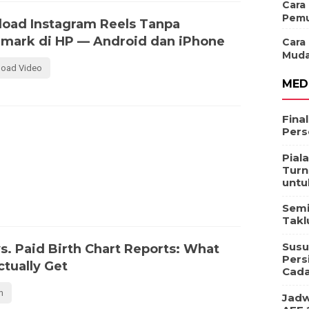
Cara
Pemu
oad Instagram Reels Tanpa
mark di HP — Android dan iPhone
Cara
Muda
oad Video
MED
Fina
Pers
Pial
Turn
untu
Semi
Takl
Susu
s. Paid Birth Chart Reports: What
Pers
ctually Get
Cad
m
Jadw