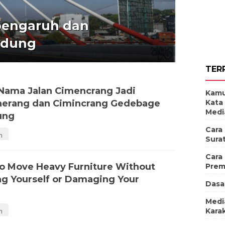
pengaruh dan
ndung
TER
Nama Jalan Cimencrang Jadi
Kamu
erang dan Cimincrang Gedebage
Kata
Medi
ung
Cara
m
Sura
Cara
o Move Heavy Furniture Without
Prem
ing Yourself or Damaging Your
Dasa
Medi
Karak
m