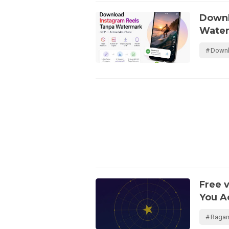
Downl
Water
Downl
Free v
You A
Raga