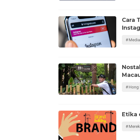
Cara 
Insta
Media
Nosta
Maca
Hong
Etika
Mere