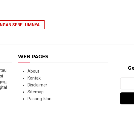
NGAN SEBELUMNYA
WEB PAGES
Ge
atau
About
si
Kontak
ging,
Disclaimer
ital
Sitemap
Pasang Iklan
Copyright ©
2026
Romeltea Media
. All rights reserved.