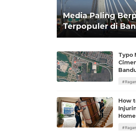
Media Paling Ber
Terpopuler di Ba
Typo 
Cimen
Band
Raga
How t
Injur
Home
Raga