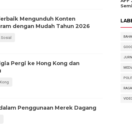
AFF 
Semi
Terbaik Mengunduh Konten
LAB
gram dengan Mudah Tahun 2026
BAHA
 Sosial
GOOG
JURN
lgia Pergi ke Hong Kong dan
MEDI
u
POLI
 Kong
RAG
VIDE
 dalam Penggunaan Merek Dagang
k