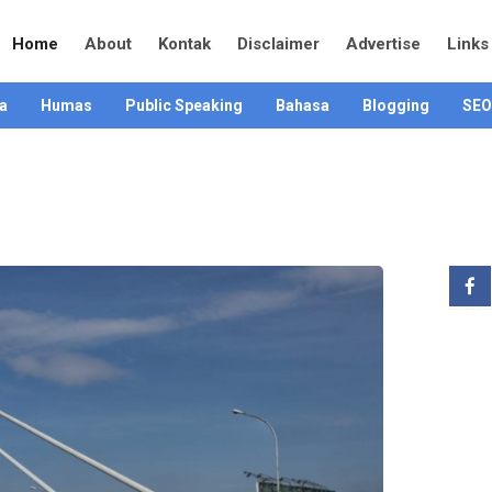
Home
About
Kontak
Disclaimer
Advertise
Links
a
Humas
Public Speaking
Bahasa
Blogging
SEO