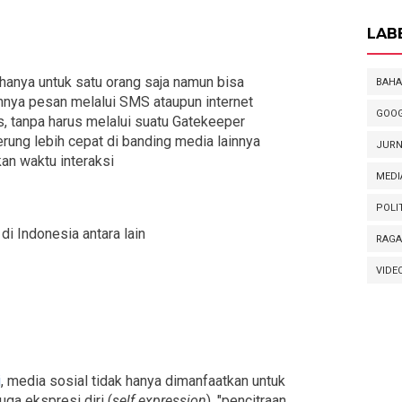
LAB
hanya untuk satu orang saja namun bisa
BAHA
hnya pesan melalui SMS ataupun internet
GOOG
, tanpa harus melalui suatu Gatekeeper
ung lebih cepat di banding media lainnya
JURN
n waktu interaksi
MEDI
POLI
i Indonesia antara lain
RAG
VIDE
i
, media sosial tidak hanya dimanfaatkan untuk
juga ekspresi diri (
self expression
), "pencitraan