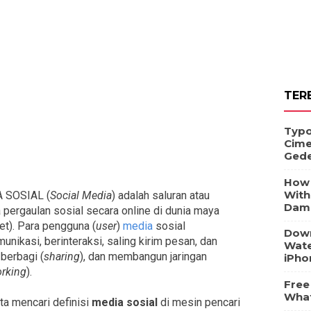
TER
Typo
Cime
Ged
How 
With
 SOSIAL (
Social Media
) adalah saluran atau
Dam
 pergaulan sosial secara online di dunia maya
net). Para pengguna (
user
)
media
sosial
Down
unikasi, berinteraksi, saling kirim pesan, dan
Wate
 berbagi (
sharing
), dan membangun jaringan
iPho
rking
).
Free
What
ita mencari definisi
media sosial
di mesin pencari