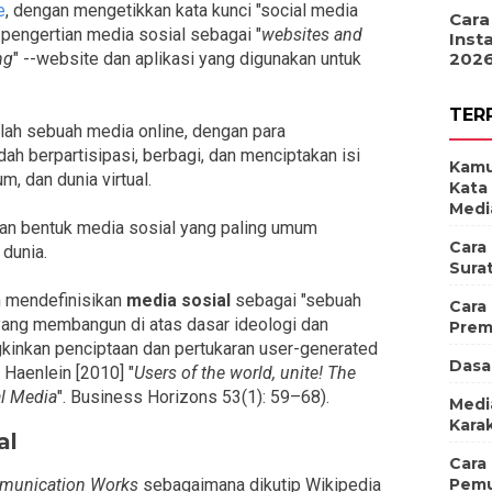
e
, dengan mengetikkan kata kunci "social media
Cara
engertian media sosial sebagai "
websites and
Inst
202
ng
" --website dan aplikasi yang digunakan untuk
TER
lah sebuah media online, dengan para
ah berpartisipasi, berbagi, dan menciptakan isi
Kamu
um, dan dunia virtual.
Kata
Medi
akan bentuk media sosial yang paling umum
Cara
 dunia.
Sura
n mendefinisikan
media sosial
sebagai "sebuah
Cara
 yang membangun di atas dasar ideologi dan
Prem
kinkan penciptaan dan pertukaran user-generated
Dasa
 Haenlein [2010] "
Users of the world, unite! The
al Media
". Business Horizons 53(1): 59–68).
Medi
Karak
al
Cara
Pemu
unication Works
sebagaimana dikutip Wikipedia