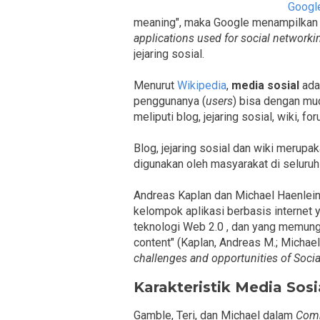
Googl
meaning", maka Google menampilkan p
applications used for social networki
jejaring sosial.
Menurut
Wikipedia
,
media sosial
ada
penggunanya (
users
) bisa dengan mud
meliputi blog, jejaring sosial, wiki, for
Blog, jejaring sosial dan wiki merup
digunakan oleh masyarakat di seluruh
Andreas Kaplan dan Michael Haenlei
kelompok aplikasi berbasis internet
teknologi Web 2.0 , dan yang memung
content" (Kaplan, Andreas M.; Michael
challenges and opportunities of Soci
Karakteristik Media Sosi
Gamble, Teri, dan Michael dalam
Comm