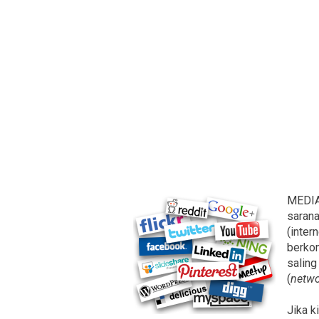
MEDIA
sarana
(inter
berkom
saling
(
netwo
Jika k