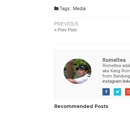
Tags :
Media
PREVIOUS
« Prev Post
Romeltea
Romeltea adal
aka Kang Romel
from Bandung,
instagram
link
Recommended Posts