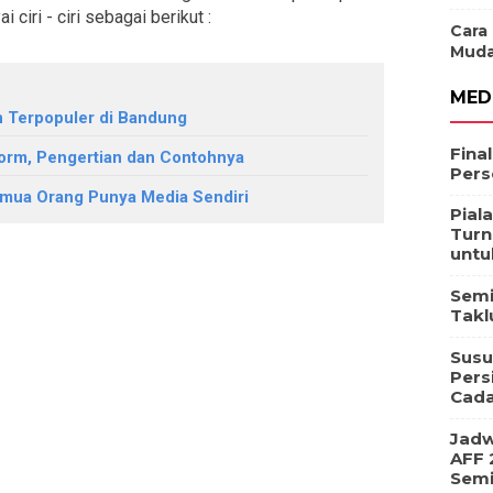
iri - ciri sebagai berikut :
Cara
Muda
MED
n Terpopuler di Bandung
Fina
form, Pengertian dan Contohnya
Pers
emua Orang Punya Media Sendiri
Pial
Turn
untu
Semi
Takl
Susu
Pers
Cad
Jadw
AFF 
Semi