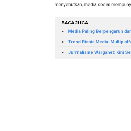
menyebutkan, media sosial mempunyai c
BACA JUGA
Media Paling Berpengaruh da
Trend Bisnis Media: Multiplat
Jurrnalisme Warganet: Kini S