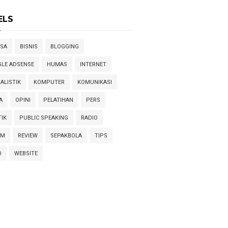
ELS
SA
BISNIS
BLOGGING
LE ADSENSE
HUMAS
INTERNET
ALISTIK
KOMPUTER
KOMUNIKASI
A
OPINI
PELATIHAN
PERS
TIK
PUBLIC SPEAKING
RADIO
AM
REVIEW
SEPAKBOLA
TIPS
O
WEBSITE