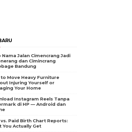
BARU
 Nama Jalan Cimencrang Jadi
nerang dan Cimincrang
ebage Bandung
to Move Heavy Furniture
out Injuring Yourself or
aging Your Home
load Instagram Reels Tanpa
rmark di HP — Android dan
ne
 vs. Paid Birth Chart Reports:
 You Actually Get