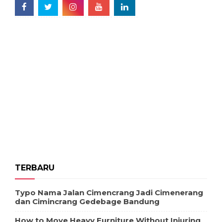
TERBARU
Typo Nama Jalan Cimencrang Jadi Cimenerang
dan Cimincrang Gedebage Bandung
How to Move Heavy Furniture Without Injuring