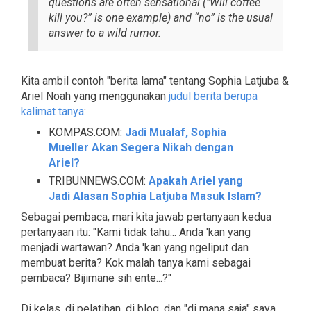
questions are often sensational ("Will coffee
kill you?” is one example) and “no” is the usual
answer to a wild rumor.
Kita ambil contoh "berita lama" tentang Sophia Latjuba &
Ariel Noah yang menggunakan
judul berita berupa
kalimat tanya
:
KOMPAS.COM:
Jadi Mualaf, Sophia
Mueller Akan Segera Nikah dengan
Ariel?
TRIBUNNEWS.COM:
Apakah Ariel yang
Jadi Alasan Sophia Latjuba Masuk Islam?
Sebagai pembaca, mari kita jawab pertanyaan kedua
pertanyaan itu: "Kami tidak tahu... Anda 'kan yang
menjadi wartawan? Anda 'kan yang ngeliput dan
membuat berita? Kok malah tanya kami sebagai
pembaca? Bijimane sih ente...?"
Di kelas, di pelatihan, di blog, dan "di mana saja" saya