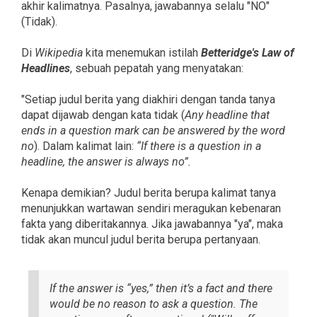
akhir kalimatnya. Pasalnya, jawabannya selalu "NO"
(Tidak).
Di
Wikipedia
kita menemukan istilah
Betteridge's Law of
Headlines
, sebuah pepatah yang menyatakan:
"Setiap judul berita yang diakhiri dengan tanda tanya
dapat dijawab dengan kata tidak (
Any headline that
ends in a question mark can be answered by the word
no
). Dalam kalimat lain:
“If there is a question in a
headline, the answer is always no”.
Kenapa demikian? Judul berita berupa kalimat tanya
menunjukkan wartawan sendiri meragukan kebenaran
fakta yang diberitakannya. Jika jawabannya "ya", maka
tidak akan muncul judul berita berupa pertanyaan.
If the answer is “yes,” then it’s a fact and there
would be no reason to ask a question. The