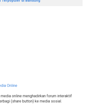
n Terpopuler di Bandung
edia Online
media online menghadirkan forum interaktif
bagi (share button) ke media sosial.