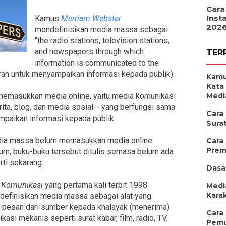
Cara
Inst
Kamus
Merriam Webster
202
mendefinisikan media massa sebagai
"the radio stations, television stations,
and newspapers through which
TER
information is communicated to the
 koran untuk menyampaikan informasi kepada publik).
Kamu
Kata
Medi
memasukkan media online, yaitu media komunikasi
rita, blog, dan media sosial-- yang berfungsi sama
Cara
mpaikan informasi kepada publik.
Sura
media massa belum memasukkan media online
Cara
Prem
um, buku-buku tersebut ditulis semasa belum ada
ti sekarang.
Dasa
u Komunikasi
yang pertama kali terbit 1998
Medi
Karak
ndefinisikan media massa sebagai alat yang
pesan dari sumber kepada khalayak (menerima)
Cara
si mekanis seperti surat kabar, film, radio, TV.
Pemu