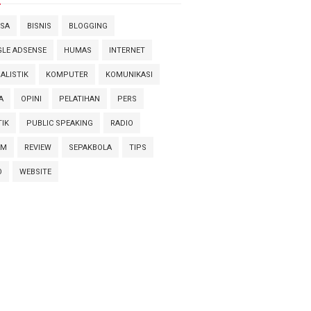
SA
BISNIS
BLOGGING
LE ADSENSE
HUMAS
INTERNET
ALISTIK
KOMPUTER
KOMUNIKASI
A
OPINI
PELATIHAN
PERS
TIK
PUBLIC SPEAKING
RADIO
AM
REVIEW
SEPAKBOLA
TIPS
O
WEBSITE