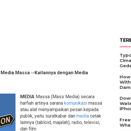
TER
Typo
Cime
Ged
 Media Massa --Kaitannya dengan Media
How 
With
Dam
MEDIA
Massa (Mass Media) secara
Down
harfiah artinya sarana
komunikasi
massa
Wate
iPho
atau alat menyampaikan pesan kepada
publik, yaitu suratkabar dan
media
cetak
Free
lainnya (tabloid, majalah), radio, televisi,
What
dan film.