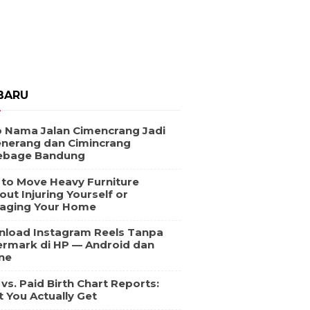
BARU
 Nama Jalan Cimencrang Jadi
nerang dan Cimincrang
ebage Bandung
to Move Heavy Furniture
out Injuring Yourself or
aging Your Home
load Instagram Reels Tanpa
rmark di HP — Android dan
ne
 vs. Paid Birth Chart Reports:
 You Actually Get