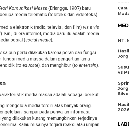
Cara
Teori Komunikasi Massa
(Erlangga, 1987) baru
Muda
berupa media telematic (teleteks dan videoteks).
MED
dia elektronik (radio, televisi, dan film)
vis a vis
 Kini, di era internet, media baru itu adalah media
edia sosial (
social media
).
HT: 
Hasi
ssa pun perlu dilakukan karena peran dan fungsi
Jorg
 fungsi media massa dalam pengertian lama --
mendidik (
to educate
), dan menghibur (
to entertain
).
Susu
vs P
sa
Spri
Jorg
Silv
karakteristik media massa adalah sebagai berikut:
Hasi
ng mengelola media terdiri atas banyak orang,
2026
engelolaan, sampai pada penyajian informasi.
i yang dilakukan kurang memungkinkan terjadinya
LAB
enerima. Kalau misalnya terjadi reaksi atau umpan