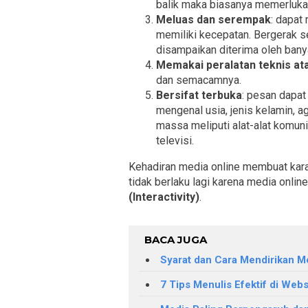
balik maka biasanya memerlukan
Meluas dan serempak
: dapat
memiliki kecepatan. Bergerak s
disampaikan diterima oleh bany
Memakai peralatan teknis at
dan semacamnya.
Bersifat terbuka
: pesan dapat
mengenal usia, jenis kelamin, 
massa meliputi alat-alat komunik
televisi.
Kehadiran media online membuat kara
tidak berlaku lagi karena media onlin
(Interactivity)
.
BACA JUGA
Syarat dan Cara Mendirikan Me
7 Tips Menulis Efektif di Webs