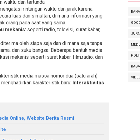
 waktu dan tertunda.
 mengatasi rintangan waktu dan jarak karena
BAHA
ecara luas dan simultan, di mana informasi yang
ak orang pada saat yang sama.
GOOG
au mekanis
: seperti radio, televisi, surat kabar,
JURN
 diterima oleh siapa saja dan di mana saja tanpa
MEDI
agama, dan suku bangsa. Beberapa bentuk media
POLI
asi mekanis seperti surat kabar, film,radio, dan
RAG
kteristik media massa nomor dua (satu arah)
VIDE
e menghadirkan karakteristik baru:
Interaktivitas
dia Online, Website Berita Resmi
ite