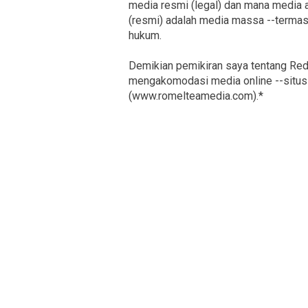
media resmi (legal) dan mana media a
(resmi) adalah media massa --termasu
hukum.
Demikian pemikiran saya tentang Red
mengakomodasi media online --situs 
(www.romelteamedia.com).*