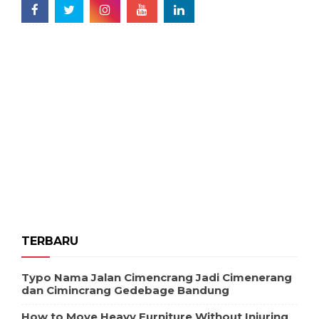
TERBARU
Typo Nama Jalan Cimencrang Jadi Cimenerang
dan Cimincrang Gedebage Bandung
How to Move Heavy Furniture Without Injuring