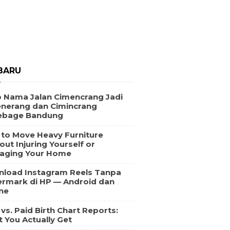
BARU
 Nama Jalan Cimencrang Jadi
nerang dan Cimincrang
ebage Bandung
to Move Heavy Furniture
out Injuring Yourself or
aging Your Home
load Instagram Reels Tanpa
rmark di HP — Android dan
ne
 vs. Paid Birth Chart Reports:
 You Actually Get