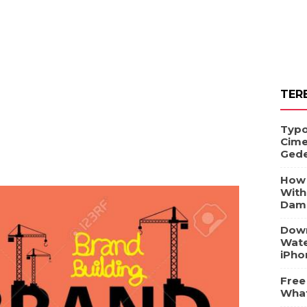
TER
Typo
Cime
Ged
How 
With
Dam
Down
Wate
iPho
Free
What