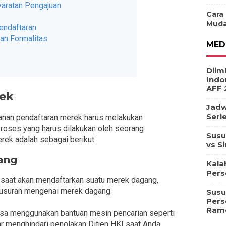
yaratan Pengajuan
Cara
Muda
Pendaftaran
an Formalitas
MED
Diim
Indo
AFF 
rek
Jadw
Seri
ayanan pendaftaran merek harus melakukan
roses yang harus dilakukan oleh seorang
Susu
rek adalah sebagai berikut:
vs S
ang
Kala
Pers
 saat akan mendaftarkan suatu merek dagang,
lusuran mengenai merek dagang.
Susu
Pers
Ram
isa menggunakan bantuan mesin pencarian seperti
gar menghindari penolakan Ditjen HKI saat Anda