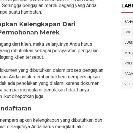
. Sehingga pengajuan merek dagang yang Anda
LAB
anpa suatu hambatan.
BAHA
pkan Kelengkapan Dari
 Permohonan Merek
GOOG
JURN
ang dari klien, maka selanjutnya Anda harus
ng dibutuhkan sebagai persyaratan pengajuan
MEDI
agang klien tersebut.
POLI
dokumen yang dibutuhkan dalam proses pengajuan
RAG
 tugas Anda untuk membantu klien mempersiapkan
idak ada penolakan yang dialami karena dokumen
VIDE
ika sampai mengalami penolakan tidak hanya
 ikut direpotkan juga.
endaftaran
mempersiapkan kelengkapan yang dibutuhkan dan
t, selanjutnya Anda harus mengikuti alur