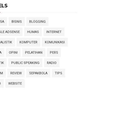
ELS
SA
BISNIS
BLOGGING
LE ADSENSE
HUMAS
INTERNET
ALISTIK
KOMPUTER
KOMUNIKASI
A
OPINI
PELATIHAN
PERS
TIK
PUBLIC SPEAKING
RADIO
AM
REVIEW
SEPAKBOLA
TIPS
O
WEBSITE