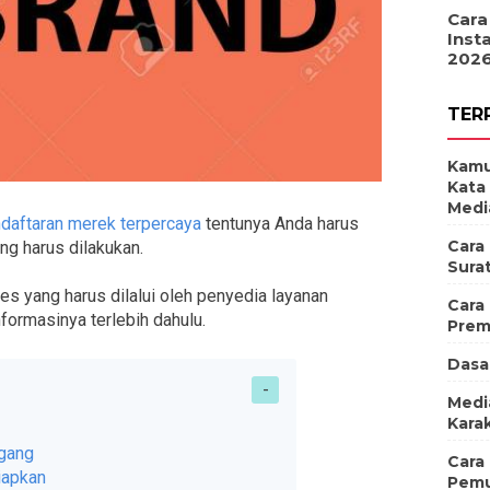
Cara
Inst
202
TER
Kamu
Kata
Medi
ndaftaran merek terpercaya
tentunya Anda harus
Cara
ng harus dilakukan.
Sura
s yang harus dilalui oleh penyedia layanan
Cara
formasinya terlebih dahulu.
Prem
Dasa
Medi
Karak
gang
Cara
iapkan
Pemu